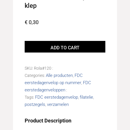
klep
€
0,30
Eerstedagenvelop
FDC339
ADD TO CART
Onbeschreven
met
open
SKU:
Rola#120
klep
Alle producten
FDC
Categories:
,
quantity
eerstedagenvelop op nummer
FDC
,
eerstedagenveloppen
FDC eerstedagenvelop
filatelie
Tags:
,
,
postzegels
verzamelen
,
Product Description