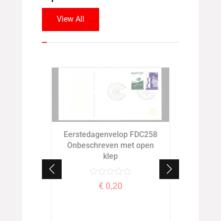
View All
Eerste
Eerstedagenvelop FDC258
Onbes
Onbeschreven met open
klep
€
0,20
tfris en