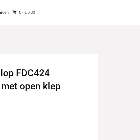
arden
0 -
€
0,00
elop FDC424
met open klep