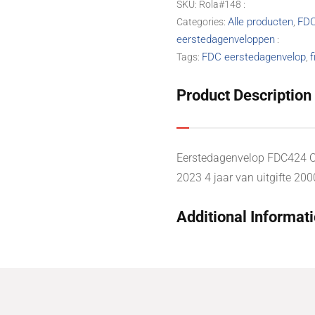
SKU:
Rola#148
met
Alle producten
FDC
Categories:
,
open
eerstedagenveloppen
klep
FDC eerstedagenvelop
f
Tags:
,
quantity
Product Description
Eerstedagenvelop FDC424 
2023 4 jaar van uitgifte 200
Additional Informat