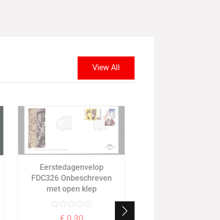
View All
Eerstedagenvelop
Eerstedagenvel
FDC326 Onbeschreven
FDC403 Onbeschre
met open klep
met open klep
€
0,30
€
0,50