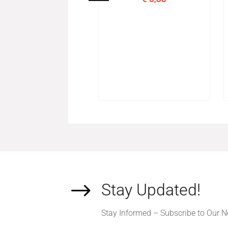
l 10x80 Nederland
waterland
€
1,40
$
Stay Updated!
Stay Informed – Subscribe to Our N