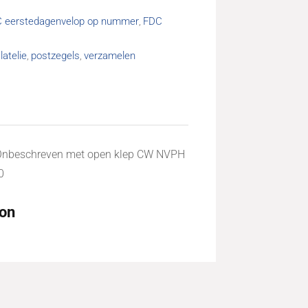
 eerstedagenvelop op nummer
FDC
,
ilatelie
postzegels
verzamelen
,
,
Onbeschreven met open klep CW NVPH
0
ion