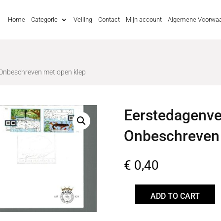
Home
Categorie
Veiling
Contact
Mijn account
Algemene Voorwa
Onbeschreven met open klep
Eerstedagenv
Onbeschreven 
€
0,40
ADD TO CART
Eerstedagenvelop
FDC424
Onbeschreven