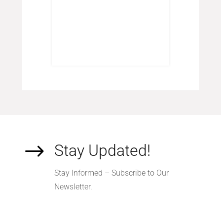
mpeld
054
red
$
Stay Updated!
Stay Informed – Subscribe to Our
Newsletter.