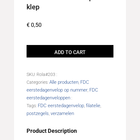
klep
€
0,50
Eerstedagenvelop
FDC457
ADD TO CART
Onbeschreven
met
open
SKU:
Rola#203
klep
Alle producten
FDC
Categories:
,
quantity
eerstedagenvelop op nummer
FDC
,
eerstedagenveloppen
FDC eerstedagenvelop
filatelie
Tags:
,
,
postzegels
verzamelen
,
Product Description