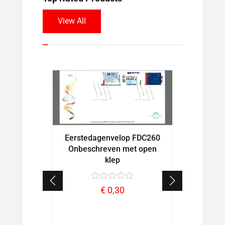
View All
Eerstedagenvelop FDC260
Eerste
Onbeschreven met open
Onbes
klep
€
0,30