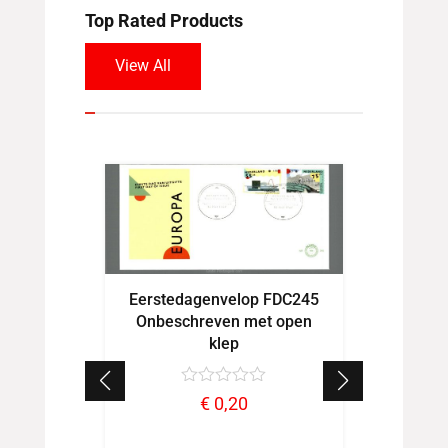
Top Rated Products
View All
Eerstedagenvelop FDC245
Eerste
Onbeschreven met open
Onbes
klep
€
0,20