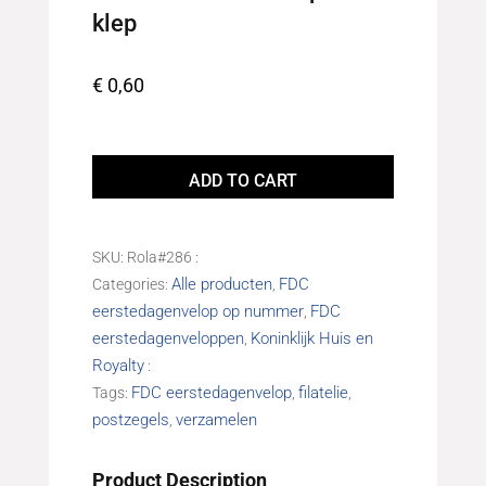
klep
€
0,60
Eerstedagenvelop
FDC493B
ADD TO CART
Onbeschreven
met
open
SKU:
Rola#286
klep
Alle producten
FDC
Categories:
,
quantity
eerstedagenvelop op nummer
FDC
,
eerstedagenveloppen
Koninklijk Huis en
,
Royalty
FDC eerstedagenvelop
filatelie
Tags:
,
,
postzegels
verzamelen
,
Product Description