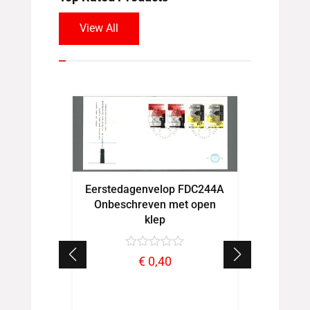
View All
Eerstedagenvelop FDC244A
Eerste
Onbeschreven met open
Onbes
klep
€
0,40