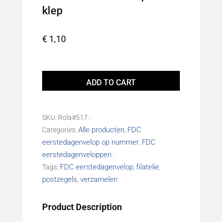
klep
€
1,10
Eerstedagenvelop
FDC620
ADD TO CART
Onbeschreven
met
open
SKU:
Rola#517
klep
Alle producten
FDC
Categories:
,
quantity
eerstedagenvelop op nummer
FDC
,
eerstedagenveloppen
FDC eerstedagenvelop
filatelie
Tags:
,
,
postzegels
verzamelen
,
Product Description